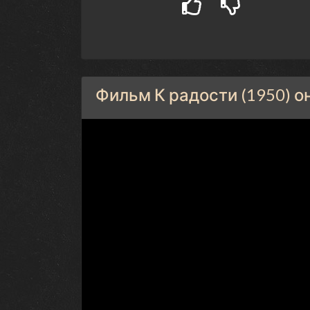
Фильм К радости (1950) о