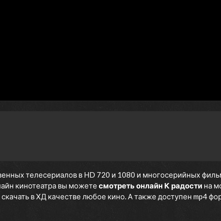
енных телесериалов в HD 720 и 1080 и многосерийных фильмов
нлайн кинотеатра вы можете
смотреть онлайн К радости
на м
скачать в ХД качестве любое кино. А также доступен mp4 форм