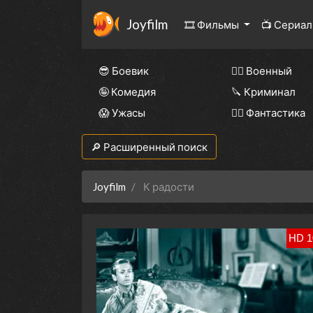
Joyfilm
🎞 Фильмы
📺 Сериа
😎 Боевик
👨‍✈️ Военный
🤪 Комедия
🔪 Криминал
😱 Ужасы
🧙‍♀️ Фантастика
🔎 Расширенный поиск
Joyfilm
К радости
HD 1