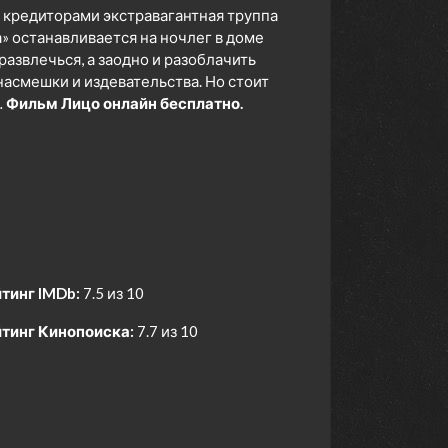
кредиторами экстравагантная труппа
 останавливается на ночлег в доме
развлечься, а заодно и разоблачить
насмешки и издевательства. Но стоит
…
Фильм Лицо онлайн бесплатно.
тинг IMDb:
7.5 из 10
тинг Кинопоиска:
7.7 из 10