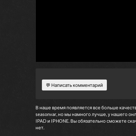
💬 Написать комментарий
В наше время появляется все больше качеств
seasonvar, но мы намного лучше, у нашего о
IPAD и IPHONE. Вы обязательно сможете скача
нет.