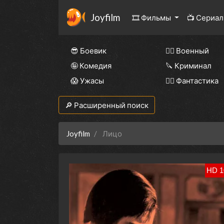
Joyfilm
🎞 Фильмы
📺 Сериа
😎 Боевик
👨‍✈️ Военный
🤪 Комедия
🔪 Криминал
😱 Ужасы
🧙‍♀️ Фантастика
🔎 Расширенный поиск
Joyfilm
Лицо
HD 1