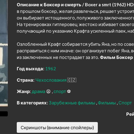
Описание к Боксер и смерть / Boxer a smrt (1962) HD
в прошлом боксер, желая развлечься, решает устрои
он выбирает истощенного, полуживого заключенного
На тренировках гитлеровец жестоко избивает своего
получающий по указанию Крафта усиленный паек, наб
Озлобленный Крафт собирается убить Яна, но по сов
расправиться с ним иначе: он организует побег Яна,
из заключенных не пострадает за это.
Фильм Боксер 
Год выхода:
1962
Страна:
Чехословакия
🇨🇿
Жанр:
драма
😫
спорт
⚽
В категориях:
Зарубежные фильмы
Фильмы
Спорт
Рей
Скриншоты (внимание спойлеры)