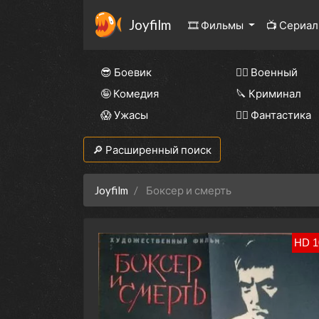
Joyfilm
🎞 Фильмы
📺 Сериа
😎 Боевик
👨‍✈️ Военный
🤪 Комедия
🔪 Криминал
😱 Ужасы
🧙‍♀️ Фантастика
🔎 Расширенный поиск
Joyfilm
Боксер и смерть
HD 1