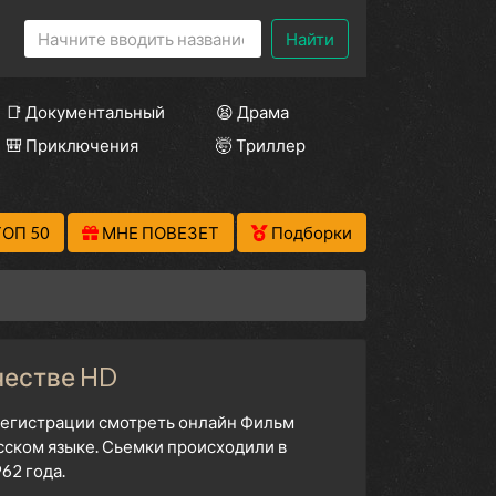
Найти
📑 Документальный
😫 Драма
🎒 Приключения
🤯 Триллер
ТОП 50
МНЕ ПОВЕЗЕТ
Подборки
ачестве HD
 регистрации смотреть онлайн Фильм
усском языке. Сьемки происходили в
62 года.