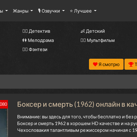
лы
Жанры
🎙 Озвучки
⭐ Лучшее
🕵️‍♂️ Детектив
👶 Детский
👫 Мелодрама
🧚‍♀️ Мультфильм
🧝‍♂️ Фэнтези
Я смотрю
Боксер и смерть (1962) онлайн в к
080
Внимание: вы здесь для того, чтобы бесплатно и без
Боксер и смерть 1962 в хорошем HD качестве и на р
Чехословакия талантливым режиссером начиная с 19