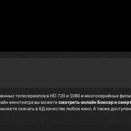
енных телесериалов в HD 720 и 1080 и многосерийных фильмов
нлайн кинотеатра вы можете
смотреть онлайн Боксер и смер
 сможете скачать в ХД качестве любое кино. А также доступен