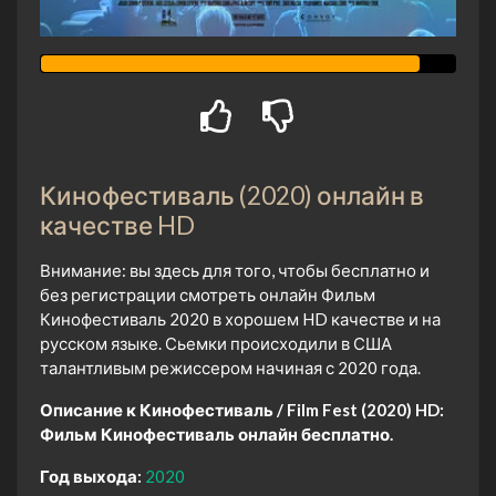
Кинофестиваль (2020) онлайн в
качестве HD
Внимание: вы здесь для того, чтобы бесплатно и
без регистрации смотреть онлайн Фильм
Кинофестиваль 2020 в хорошем HD качестве и на
русском языке. Сьемки происходили в США
талантливым режиссером начиная с 2020 года.
Описание к Кинофестиваль / Film Fest (2020) HD:
Фильм Кинофестиваль онлайн бесплатно.
Год выхода:
2020