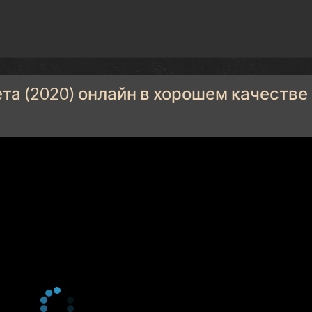
та (2020) онлайн в хорошем качестве