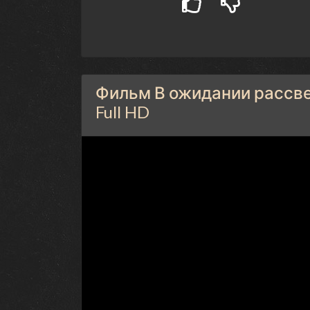
Фильм В ожидании рассве
Full HD