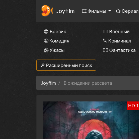
Joyfilm
🎞 Фильмы
📺 Сериа
😎 Боевик
👨‍✈️ Военный
🤪 Комедия
🔪 Криминал
😱 Ужасы
🧙‍♀️ Фантастика
🔎 Расширенный поиск
Joyfilm
В ожидании рассвета
HD 1