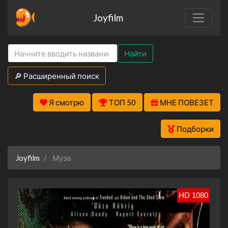
Joyfilm
Найти
🔎 Расширенный поиск
Я смотрю
ТОП 50
МНЕ ПОВЕЗЕТ
Подборки
Joyfilm
Муза
HD 1080