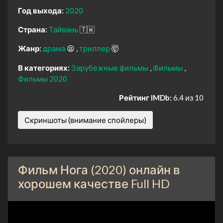
Год выхода:
2020
Страна:
Тайвань
🇹🇼
Жанр:
драма
😫
триллер
🤯
В категориях:
Зарубежные фильмы
Фильмы
Фильмы 2020
Рейтинг IMDb:
6.4 из 10
Скриншоты (внимание спойлеры)
Фильм Нога (2020) онлайн в
хорошем качестве Full HD